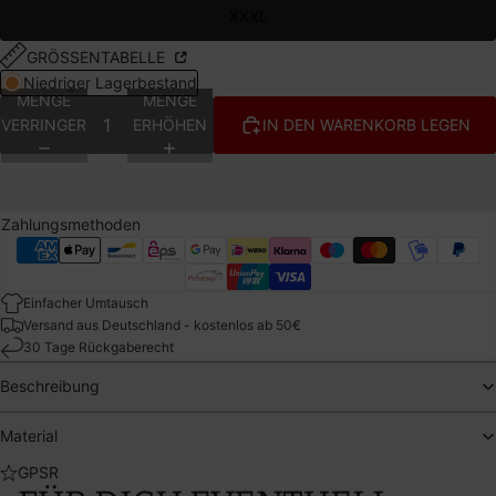
XXXL
GRÖSSENTABELLE
Niedriger Lagerbestand
MENGE
MENGE
VERRINGERN
ERHÖHEN
IN DEN WARENKORB LEGEN
Zahlungsmethoden
Einfacher Umtausch
Versand aus Deutschland - kostenlos ab 50€
30 Tage Rückgaberecht
Beschreibung
Material
GPSR