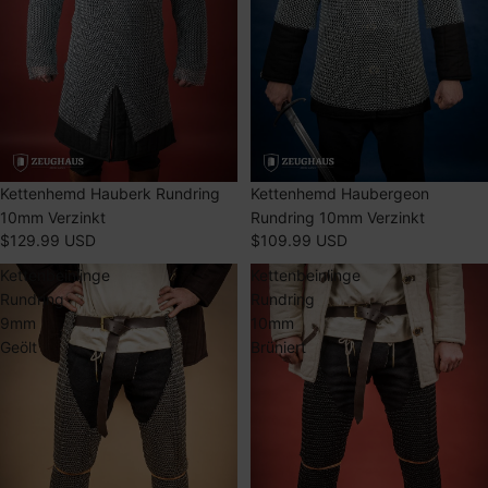
AUSVERKAUFT
Kettenhemd Hauberk Rundring
AUSVERKAUFT
Kettenhemd Haubergeon
10mm Verzinkt
Rundring 10mm Verzinkt
$129.99 USD
$109.99 USD
Kettenbeinlinge
Kettenbeinlinge
Rundring
Rundring
9mm
10mm
Geölt
Brüniert