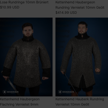
Lose Rundringe 10mm Brüniert
Kettenhemd Haubergeon
$10.99 USD
Rundring Vernietet 10mm Geölt
$414.99 USD
Kettenhemd
Kettenhemd
Haubergeon
Hauberk
Flachring
Rundring
Vernietet
Vernietet
9mm
10mm
Edelstahl
Geölt
AUSVERKAUFT
Kettenhemd Haubergeon
Kettenhemd Hauberk Rundring
Flachring Vernietet 9mm
Vernietet 10mm Geölt