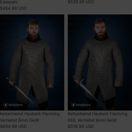
$529.99 USD
Edelstahl
$484.99 USD
Kettenhemd
Kettenhemd
Hauberk
Hauberk
Flachring
Flachring
Vernietet
KEIL
6mm
Vernietet
Geölt
9mm
Geölt
Kettenhemd Hauberk Flachring
Kettenhemd Hauberk Flachring
Vernietet 6mm Geölt
KEIL Vernietet 9mm Geölt
$694.99 USD
$519.99 USD