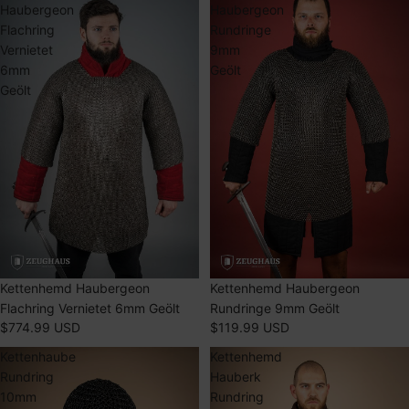
Haubergeon
Haubergeon
Flachring
Rundringe
Vernietet
9mm
6mm
Geölt
Geölt
Kettenhemd Haubergeon
AUSVERKAUFT
Kettenhemd Haubergeon
Flachring Vernietet 6mm Geölt
Rundringe 9mm Geölt
$774.99 USD
$119.99 USD
Kettenhaube
Kettenhemd
Rundring
Hauberk
10mm
Rundring