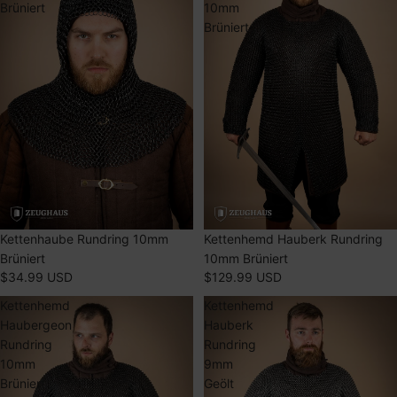
Brüniert
10mm
Brüniert
AUSVERKAUFT
Kettenhaube Rundring 10mm
AUSVERKAUFT
Kettenhemd Hauberk Rundring
Brüniert
10mm Brüniert
$34.99 USD
$129.99 USD
Kettenhemd
Kettenhemd
Haubergeon
Hauberk
Rundring
Rundring
10mm
9mm
Brüniert
Geölt