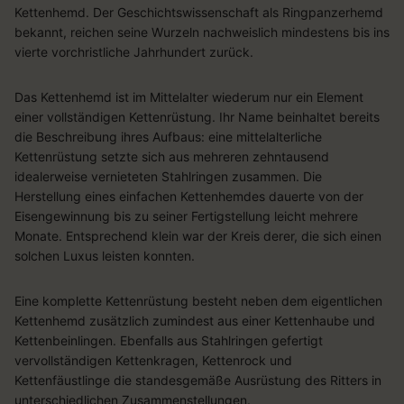
Kettenhemd. Der Geschichtswissenschaft als Ringpanzerhemd
Daten aus verschiedenen Quellen
Entwicklung und Verbesserung der Angebote
bekannt, reichen seine Wurzeln nachweislich mindestens bis ins
Verwendung reduzierter Daten zur Auswahl von Inhalten
vierte vorchristliche Jahrhundert zurück.
Besondere Features:
Das Kettenhemd ist im Mittelalter wiederum nur ein Element
Verwendung genauer Standortdaten
Endgeräteeigenschaften zur Identifikation aktiv abfragen
einer vollständigen Kettenrüstung. Ihr Name beinhaltet bereits
die Beschreibung ihres Aufbaus: eine mittelalterliche
Kettenrüstung setzte sich aus mehreren zehntausend
idealerweise vernieteten Stahlringen zusammen. Die
Herstellung eines einfachen Kettenhemdes dauerte von der
Eisengewinnung bis zu seiner Fertigstellung leicht mehrere
Monate. Entsprechend klein war der Kreis derer, die sich einen
solchen Luxus leisten konnten.
Eine komplette Kettenrüstung besteht neben dem eigentlichen
Kettenhemd zusätzlich zumindest aus einer Kettenhaube und
Kettenbeinlingen. Ebenfalls aus Stahlringen gefertigt
vervollständigen Kettenkragen, Kettenrock und
Kettenfäustlinge die standesgemäße Ausrüstung des Ritters in
unterschiedlichen Zusammenstellungen.