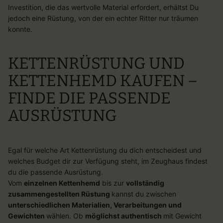
Investition, die das wertvolle Material erfordert, erhältst Du
jedoch eine Rüstung, von der ein echter Ritter nur träumen
konnte.
KETTENRÜSTUNG
UND
KETTENHEMD
KAUFEN –
FINDE
DIE
PASSENDE
AUSRÜSTUNG
Egal
für
welche
Art
Kettenrüstung d
u
dich
entscheidest
und
welches
Budget d
ir
zur
Verfügung
steht,
im
Zeughaus
findest
d
u
die
passende
Ausrüstung.
Vom
einzelnen
Kettenhemd
bis
zur
vollständig
zusammengestellten
Rüstung
kannst d
u
zwischen
unterschiedlichen
Materialien,
Verarbeitungen
und
Gewichten
wählen.
Ob
möglichst
authentisch
mit
Gewicht