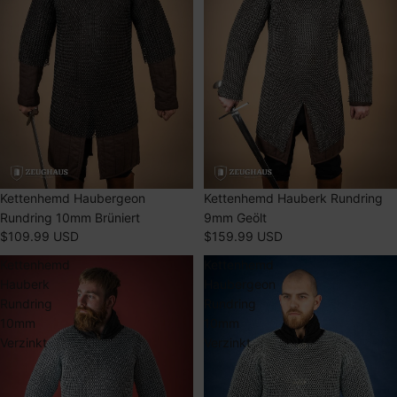
AUSVERKAUFT
Kettenhemd Haubergeon
AUSVERKAUFT
Kettenhemd Hauberk Rundring
Rundring 10mm Brüniert
9mm Geölt
$109.99 USD
$159.99 USD
Kettenhemd
Kettenhemd
Hauberk
Haubergeon
Rundring
Rundring
10mm
10mm
Verzinkt
Verzinkt