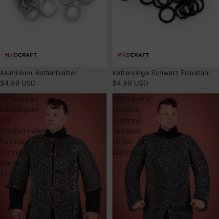
Aluminium-Kettenblätter
Kettenringe Schwarz Edelstahl
$4.99 USD
$4.99 USD
Kettenhemd
Kettenhemd
Haubergeon
Hauberk
mit
Rundring
Frontschnallen
Vernietet
Rundring
10mm
vernietet
Aluminium
10mm
Aluminium