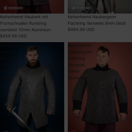
Kettenhemd Haubergeon
AUSVERKAUFT
Kettenhemd Hauberk mit
Flachring Vernietet 9mm Geölt
Frontschnallen Rundring
$484.99 USD
vernietet 10mm Aluminium
$459.99 USD
Kettenhemd
Kettenhemd
Hauberk
Haubergeon
Flachring
Rundring
Vernietet
Vernietet
9mm
10mm
Geölt
Aluminium