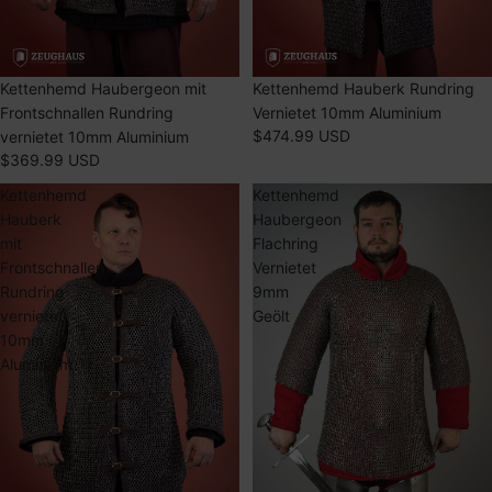
AUSVERKAUFT
Kettenhemd Haubergeon mit
Kettenhemd Hauberk Rundring
Frontschnallen Rundring
Vernietet 10mm Aluminium
$474.99 USD
vernietet 10mm Aluminium
$369.99 USD
Kettenhemd
Kettenhemd
Hauberk
Haubergeon
mit
Flachring
Frontschnallen
Vernietet
Rundring
9mm
vernietet
Geölt
10mm
Aluminium