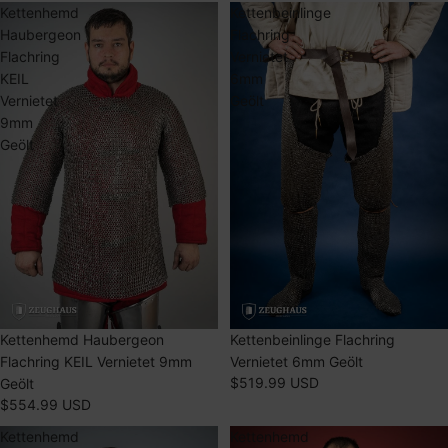
Kettenhemd
Kettenbeinlinge
Haubergeon
Flachring
Flachring
Vernietet
KEIL
6mm
Vernietet
Geölt
9mm
Geölt
Kettenhemd Haubergeon
Kettenbeinlinge Flachring
Flachring KEIL Vernietet 9mm
Vernietet 6mm Geölt
$519.99 USD
Geölt
$554.99 USD
Kettenhemd
Kettenhemd