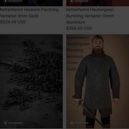
Kettenhemd Hauberk Flachring
Kettenhemd Haubergeon
Vernietet 9mm Geölt
Rundring Vernietet 10mm
$624.99 USD
Aluminium
$299.99 USD
Lose
Kettenhemd
Rundringe
Haubergeon
10mm
Rundring
Brüniert
Vernietet
10mm
Geölt