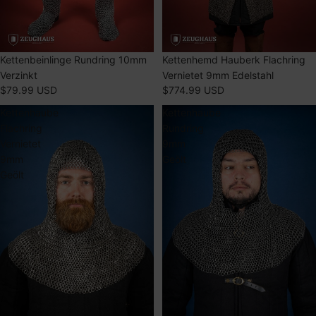
AUSVERKAUFT
Kettenbeinlinge Rundring 10mm
AUSVERKAUFT
Kettenhemd Hauberk Flachring
Verzinkt
Vernietet 9mm Edelstahl
$79.99 USD
$774.99 USD
Kettenhaube
Kettenhaube
Flachring
Rundring
Vernietet
9mm
9mm
Geölt
Geölt