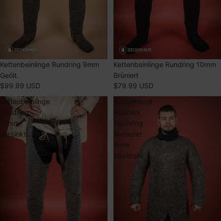
AUSVERKAUFT
Kettenbeinlinge Rundring 9mm
AUSVERKAUFT
Kettenbeinlinge Rundring 10mm
Geölt
Brüniert
$99.99 USD
$79.99 USD
Kettenbeinlinge
Kettenhemd
Rundring
Hauberk
10mm
Flachring
Verzinkt
Vernietet
9mm
Edelstahl