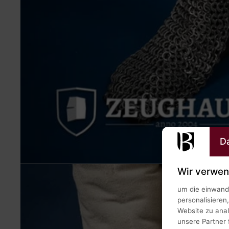
D
Wir verwen
um die einwandf
personalisieren
Website zu ana
unsere Partner 