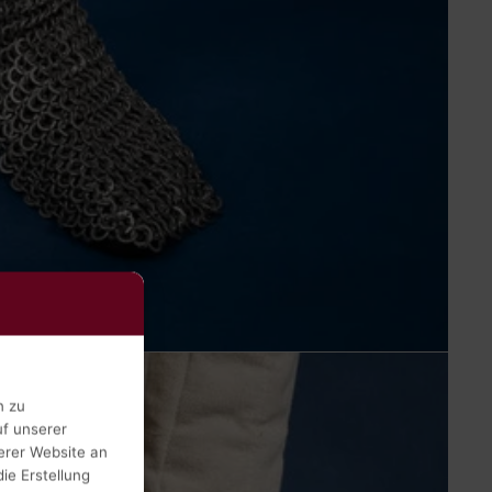
n zu
uf unserer
erer Website an
ie Erstellung