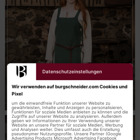
Datenschutzeinstellungen
Wir verwenden auf burgschneider.com Cookies und
Pixel
Mittelalter Kleidung
um die einwandfreie Funktion unserer Website zu
gewährleisten, Inhalte und Anzeigen zu personalisieren,
Funktionen für soziale Medien anbieten zu können und die
Zugriffe auf unserer Website zu analysieren. Außerdem
geben wir Informationen zu Ihrer Verwendung unserer
Website an unsere Partner für soziale Medien, Werbung
und Analysen weiter. Dies umfasst auch die Erstellung
pseudonymer Nutzungsprofile. Unsere Partner (Google
Advertising Products Microsoft Advertising Facebook