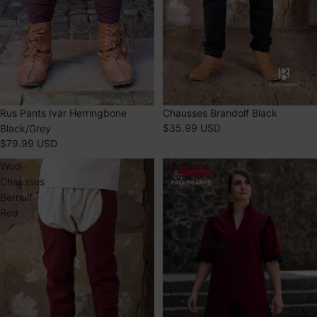
Chausses Brandolf Black
Rus Pants Ivar Herringbone
$35.99 USD
Black/Grey
$79.99 USD
Wool
Dungeons
Chausses
&
Bernulf
Dragons
Red
Fighter
Tunic
Bordeaux/Black