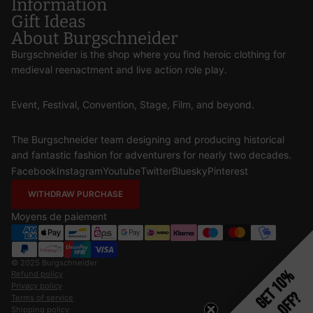
Information
Gift Ideas
About Burgschneider
Burgschneider is the shop where you find heroic clothing for
medieval reenactment and live action role play.
Event, Festival, Convention, Stage, Film, and beyond.
The Burgschneider team designing and producing historical
and fantastic fashion for adventurers for nearly two decades.
Facebook
Instagram
Youtube
Twitter
Bluesky
Pinterest
WITHDRAW PURCHASE
Moyens de paiement
© 2025
Burgschneider
Get 10%
Refund policy
Privacy policy
Off?
Terms of service
Shipping policy