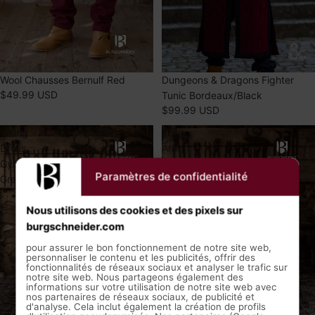
Dungeons & Dragons Fighter
Wool Chausses Bernulf Red
$49.99 USD
Tunic Bordeaux/Black
$99.99 USD
Viking
Long
Dress
Arm
Gyda
Under
Paramètres de confidentialité
Green
Tunic
Greta
Natural
Nous utilisons des cookies et des pixels sur
burgschneider.com
pour assurer le bon fonctionnement de notre site web,
personnaliser le contenu et les publicités, offrir des
fonctionnalités de réseaux sociaux et analyser le trafic sur
notre site web. Nous partageons également des
informations sur votre utilisation de notre site web avec
nos partenaires de réseaux sociaux, de publicité et
d'analyse. Cela inclut également la création de profils