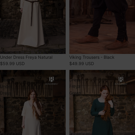
Viking Trousers - Black
PROMOTION
Under Dress Freya Natural
$49.99 USD
$59.99 USD
Short
Under
Sleeve
Dress
Under
Freya
Dress
Green
Laga
Natural