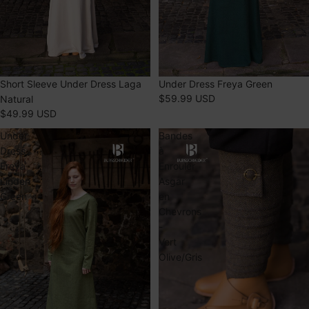
Short Sleeve Under Dress Laga
ÉPUISÉ
Under Dress Freya Green
$59.99 USD
Natural
$49.99 USD
Under
Bandes
Dress
à
Freya
Enrouler
Linden
Asgar
Green
en
Chevrons
-
Vert
Olive/Gris