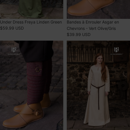
Bandes à Enrouler Asgar en
Under Dress Freya Linden Green
$59.99 USD
Chevrons - Vert Olive/Gris
$39.99 USD
Bandes
Under
à
Dress
Enrouler
Feme
Asgar
Natural
en
Chevrons
-
Bordeaux/Gris