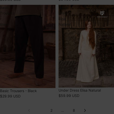
Basic
Under
Trousers
Dress
-
Elisa
Black
Natural
Under Dress Elisa Natural
Basic Trousers - Black
$59.99 USD
$29.99 USD
1
2
…
8