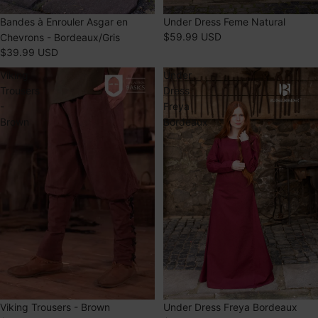
Bandes à Enrouler Asgar en
Under Dress Feme Natural
$59.99 USD
Chevrons - Bordeaux/Gris
$39.99 USD
Viking
Under
Trousers
Dress
-
Freya
Brown
Bordeaux
Viking Trousers - Brown
Under Dress Freya Bordeaux