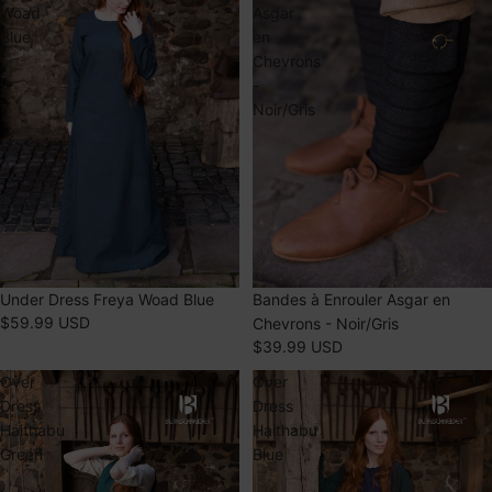
Woad
Asgar
Blue
en
Chevrons
-
Noir/Gris
Under Dress Freya Woad Blue
Bandes à Enrouler Asgar en
$59.99 USD
Chevrons - Noir/Gris
$39.99 USD
Over
Over
Dress
Dress
Haithabu
Haithabu
Green
Blue