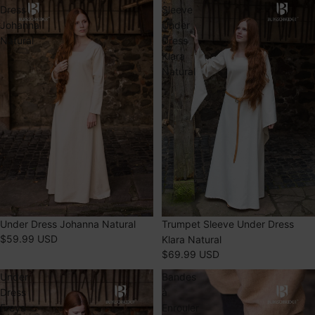
Dress
Sleeve
Johanna
Under
Natural
Dress
Klara
Natural
Under Dress Johanna Natural
Trumpet Sleeve Under Dress
$59.99 USD
Klara Natural
$69.99 USD
Under
Bandes
Dress
à
Freya
Enrouler