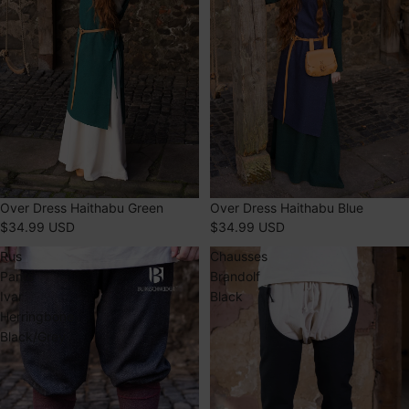
ÉPUISÉ
Over Dress Haithabu Green
ÉPUISÉ
Over Dress Haithabu Blue
$34.99 USD
$34.99 USD
Rus
Chausses
Pants
Brandolf
Ivar
Black
Herringbone
Black/Grey