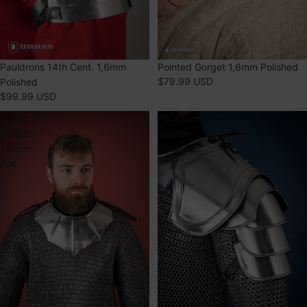
ÉPUISÉ
Pauldrons 14th Cent. 1,6mm
ÉPUISÉ
Pointed Gorget 1,6mm Polished
$79.99 USD
Polished
$99.99 USD
Gothic
Pauldrons
Gorget
Warrior
1,6mm
Polished
Poli