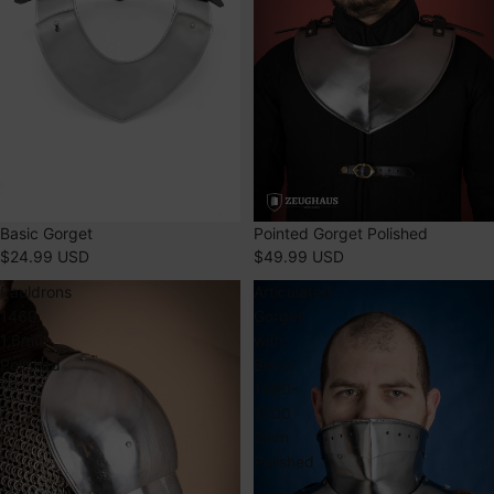
ÉPUISÉ
Pointed Gorget Polished
ÉPUISÉ
Basic Gorget
$49.99 USD
$24.99 USD
Pauldrons
Articulated
1460
Gorget
1,6mm
with
Polished
Bevor
1480-
1500
2mm
Polished