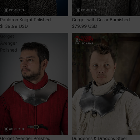
ÉPUISÉ
Pauldron Knight Polished
ÉPUISÉ
Gorget with Collar Burnished
$139.99 USD
$79.99 USD
Gorget
Dungeons
Avenger
&
Polished
Dragons
Steel
Gorget
polished
ÉPUISÉ
Gorget Avenger Polished
ÉPUISÉ
Dungeons & Dragons Steel