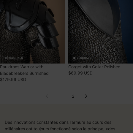
combinaisons de données provenant de différentes sources
Développer et améliorer les services
Utiliser des données limitées pour sélectionner le contenu
Caractéristiques spéciales :
Utiliser des données de géolocalisation précises
Analyser activement les caractéristiques de l’appareil pour
l’identification
ÉPUISÉ
Pauldrons Warrior with
ÉPUISÉ
Gorget with Collar Polished
$69.99 USD
Bladebreakers Burnished
$179.99 USD
1
2
Des innovations constantes dans l'armure au cours des
millénaires ont toujours fonctionné selon le principe, «des