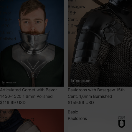
with
Besagew
Bevor
15th
1450-
Cent.
1520
1,6mm
1,6mm
Burnished
Polished
ÉPUISÉ
Articulated Gorget with Bevor
ÉPUISÉ
Pauldrons with Besagew 15th
1450-1520 1,6mm Polished
Cent. 1,6mm Burnished
$119.99 USD
$159.99 USD
Pauldrons
Basic
1400-
Pauldrons
1450
1,6mm