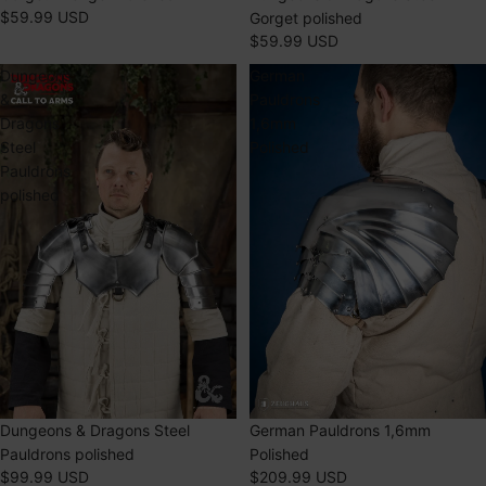
$59.99 USD
Gorget polished
$59.99 USD
Dungeons
German
&
Pauldrons
Dragons
1,6mm
Steel
Polished
Pauldrons
polished
ÉPUISÉ
German Pauldrons 1,6mm
ÉPUISÉ
Dungeons & Dragons Steel
Polished
Pauldrons polished
$209.99 USD
$99.99 USD