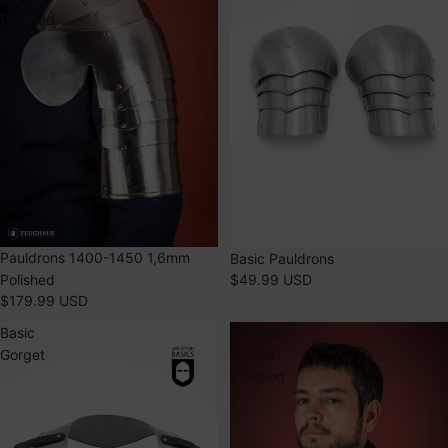
Polished
ÉPUISÉ
Pauldrons 1400-1450 1,6mm
ÉPUISÉ
Basic Pauldrons
$49.99 USD
Polished
$179.99 USD
Basic
Pointed
Gorget
Gorget
Polished