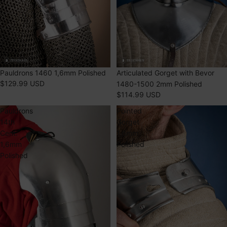
ÉPUISÉ
Pauldrons 1460 1,6mm Polished
ÉPUISÉ
Articulated Gorget with Bevor
$129.99 USD
1480-1500 2mm Polished
$114.99 USD
Pauldrons
Pointed
14th
Gorget
Cent.
1,6mm
1,6mm
Polished
Polished