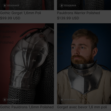
ÉPUISÉ
Gothic Gorget 1,6mm Poli
ÉPUISÉ
Pauldrons Warrior Polished
$99.99 USD
$139.99 USD
Gothic
Gorget
Pauldrons
avec
1,6mm
bevor
Polished
1,6
mm
poli
ÉPUISÉ
Gothic Pauldrons 1,6mm Polished
ÉPUISÉ
Gorget avec bevor 1,6 mm poli