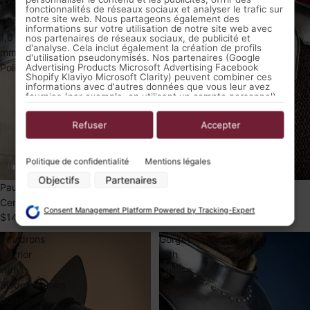
15th
Champion
fonctionnalités de réseaux sociaux et analyser le trafic sur
notre site web. Nous partageons également des
Cent.
Polished
informations sur votre utilisation de notre site web avec
1,6
nos partenaires de réseaux sociaux, de publicité et
d'analyse. Cela inclut également la création de profils
mm
d'utilisation pseudonymisés. Nos partenaires (Google
Advertising Products Microsoft Advertising Facebook
Polished
Shopify Klaviyo Microsoft Clarity) peuvent combiner ces
informations avec d'autres données que vous leur avez
fournies (par exemple, en utilisant un compte personnel)
ou qu'ils ont collectées dans le cadre de votre utilisation
des services (par exemple, des données d'utilisation
provenant d'autres appareils). Vous pouvez révoquer
Refuser
Accepter
votre consentement à l'utilisation des cookies et des
pixels à tout moment en cliquant sur le bouton de
confidentialité gauche ci-dessous et en effectuant les
Politique de confidentialité
Mentions légales
ajustements appropriés.
Objectifs
Partenaires
Objectifs du traitement des données par nos partenaires :
ÉPUISÉ
Pauldrons with Besagew 15th
ÉPUISÉ
Pauldrons with Bladebreakers
Cent. 1,6 mm Polished
Champion Polished
Stocker et/ou accéder à des informations sur un appareil
Consent Management Platform Powered by Tracking-Expert
$149.99 USD
$159.99 USD
Utiliser des données limitées pour sélectionner la publicité
Créer des profils pour la publicité personnalisée
Pauldrons
Gorget
Utiliser des profils pour sélectionner des publicités personnalisées
Warrior
with
Créer des profils de contenus personnalisés
Utiliser des profils pour sélectionner des contenus personnalisés
with
Collar
Mesurer la performance des publicités
Bladebreakers
Polished
Mesurer la performance des contenus
Burnished
Comprendre les publics par le biais de statistiques ou de