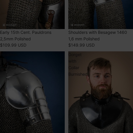
ÉPUISÉ
Early 15th Cent. Pauldrons
ÉPUISÉ
Shoulders with Besagew 1460
2,5mm Polished
1,6 mm Polished
$109.99 USD
$149.99 USD
Pauldron
Gorget
Knight
with
Polished
Collar
Burnished