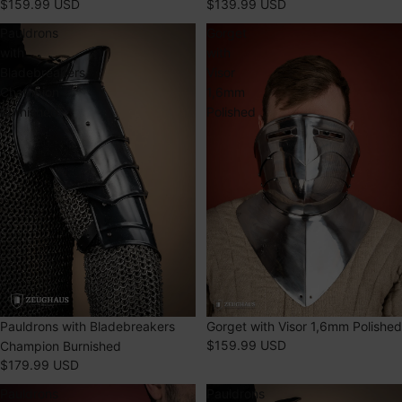
$159.99 USD
$139.99 USD
Pauldrons
Gorget
with
with
Bladebreakers
Visor
Champion
1,6mm
Burnished
Polished
ÉPUISÉ
Pauldrons with Bladebreakers
ÉPUISÉ
Gorget with Visor 1,6mm Polished
$159.99 USD
Champion Burnished
$179.99 USD
Pauldrons
Pauldrons