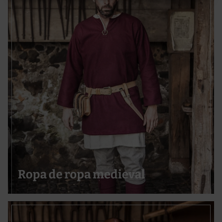
Utilizar perfiles para seleccionar la publicidad personalizada
Crear un perfil para personalizar el contenido
Uso de perfiles para la selección de contenido personalizado
Medir el rendimiento de la publicidad
Medir el rendimiento del contenido
Comprender al público a través de estadísticas o a través de la
combinación de datos procedentes de diferentes fuentes
Desarrollo y mejora de los servicios
Uso de datos limitados con el objetivo de seleccionar el contenido
Características especiales:
Utilizar datos de localización geográfica precisa
Analizar activamente las características del dispositivo para su
identificación
Ropa de ropa medieval