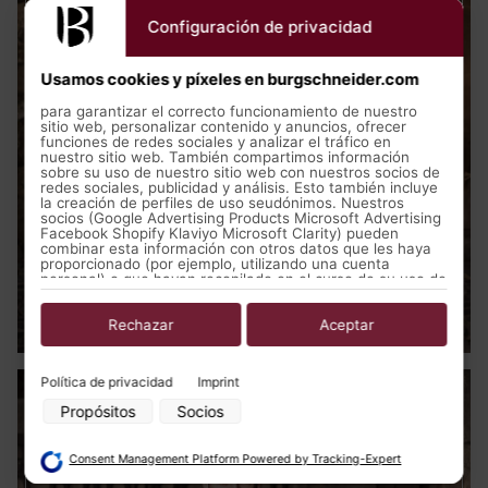
Configuración de privacidad
Usamos cookies y píxeles en burgschneider.com
para garantizar el correcto funcionamiento de nuestro
sitio web, personalizar contenido y anuncios, ofrecer
funciones de redes sociales y analizar el tráfico en
nuestro sitio web. También compartimos información
sobre su uso de nuestro sitio web con nuestros socios de
redes sociales, publicidad y análisis. Esto también incluye
la creación de perfiles de uso seudónimos. Nuestros
socios (Google Advertising Products Microsoft Advertising
Facebook Shopify Klaviyo Microsoft Clarity) pueden
combinar esta información con otros datos que les haya
proporcionado (por ejemplo, utilizando una cuenta
personal) o que hayan recopilado en el curso de su uso de
los servicios (por ejemplo, datos de uso de otros
Ropa medieval
dispositivos). Puede revocar su consentimiento para el
uso de cookies y píxeles en cualquier momento haciendo
Rechazar
Aceptar
clic en el botón de privacidad izquierda a continuación y
realizando los ajustes correspondientes allí.
Política de privacidad
Imprint
Propósitos del procesamiento de datos por parte de
nuestros socios:
Propósitos
Socios
Almacenar la información en un dispositivo y/o acceder a ella
Consent Management Platform Powered by Tracking-Expert
Uso de datos limitados para seleccionar anuncios básicos
Crear perfiles para publicidad personalizada