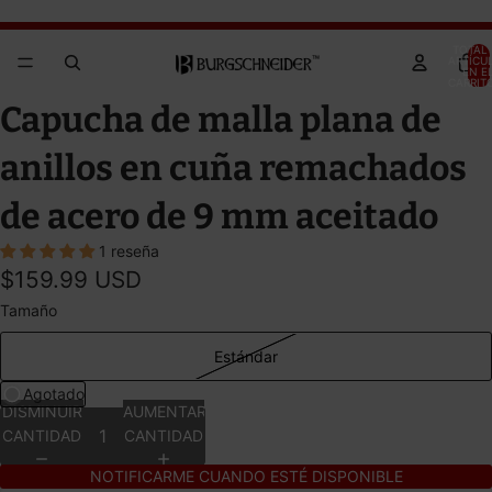
Brandywine Festival 2026 - GET YOUR TICKETS!
Brandywine Festival 2026 - GET YOUR TICKETS!
TOTAL 
ARTÍCU
EN E
CARRITO
ABRIR
ABRIR
ABRIR
ABRIR
ABRIR
Capucha de malla plana de
IMAGEN
IMAGEN
IMAGEN
IMAGEN
IMAGEN
A
A
A
A
A
anillos en cuña remachados
PANTALLA
PANTALLA
PANTALLA
PANTALLA
PANTALLA
COMPLETA
COMPLETA
COMPLETA
COMPLETA
COMPLETA
de acero de 9 mm aceitado
1 reseña
$159.99 USD
Tamaño
Estándar
Agotado
DISMINUIR
AUMENTAR
CANTIDAD
CANTIDAD
NOTIFICARME CUANDO ESTÉ DISPONIBLE